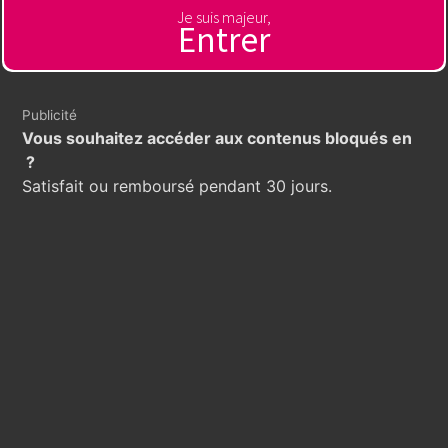
Je suis majeur,
thao và slot game.
Entrer
Publicité
J88
là nơi bạn có thể thỏa sức đam mê với các trò
Vous souhaitez accéder aux contenus bloqués en
chơi cá cược như casino, thể thao và slot game. Giao
?
diện dễ dùng và đội ngũ hỗ trợ luôn sẵn sàng giúp đỡ
Satisfait ou remboursé pendant 30 jours.
bạn, đảm bảo bạn có những trải nghiệm giải trí thú vị
và an toàn.
Thông tin chi tiết:
Website:
https://www.j88vip2.cc/
Địa chỉ: 11 P. Nguyễn Hữu Huân, Lý Thái Tổ, Hoàn
Kiếm, Hà Nội, Việt Nam
Email: j88vip2.cc@gmail.com
Phone: 0955848562